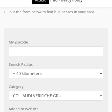
LISTINGS NEAR YOU!
.
Info Privacy Policy
Accetto
Fill out the form below to find businesses in your area.
My Zipcode
Search Radius
Category
Added to Website